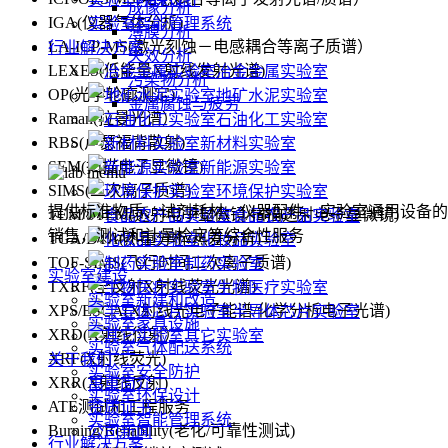
成像分析
IGA(仪器气体分析)
实验室智能管理系统
薄膜分析
LA-ICP-MS(激光刻蚀－电感耦合等离子质谱）
行业解决方案
失效分析
LEXES(低能量X射线发射光谱)
冶金金属实验室
污染物分析
OP(光学轮廓测定)
地矿水泥实验室
金属腐蚀与疲劳
Raman(拉曼光谱）
石油化工实验室
RBS(卢瑟福背散射)
新材料实验室
SEM(扫描电子显微镜)
新能源实验室
SIMS(二次离子质谱)
环境保护实验室
提供标准物质、试剂耗材、仪器配件、实验室通用设备的
TEM/STEM(透射电子显微镜/扫描透射电子显微镜)
食品农产品实验室
销售，测试和计量检定等综合性服务
TGA/DTA(热重分析/热差分析)
化妆品实验室
TOF-SIMS(飞行时间二次离子质谱)
制药实验室
实验室建设
TXRF(全反射X射线荧光光谱)
生物医疗实验室
实验室新建和改造
XPS/ESCA(X射线光电子能谱/化学分析电子光谱)
半导体芯片实验室
实验室家具设施
XRD(X射线衍射）
其它实验室
实验室气体配送系统
XRF(X射线荧光)
关于我们
实验室安全防护
XRR(X射线反射)
禹重简介
实验室环保设计
ATE测试和工程服务
资质证书
实验室智能管理系统
Burning/Reliability(老化/可靠性测试)
公司新闻
行业解决方案