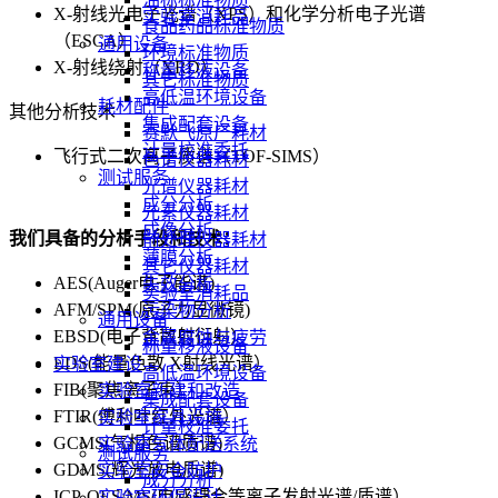
X-射线光电子光谱（XPS）和化学分析电子光谱
实验室消耗品
食品药品标准物质
（ESCA）
通用设备
环境标准物质
X-射线绕射（XRD）
称量移液设备
其它标准物质
高低温环境设备
耗材配件
其他分析技术
集成配套设备
赛默飞原厂耗材
计量校准委托
飞行式二次离子质谱（TOF-SIMS）
色谱仪器耗材
测试服务
光谱仪器耗材
成分分析
元素仪器耗材
成像分析
我们具备的分析手段和技术：
前处理仪器耗材
薄膜分析
其它仪器耗材
AES(Auger电子能谱)
失效分析
实验室消耗品
AFM/SPM(原子力显微镜)
污染物分析
通用设备
EBSD(电子背散射衍射）
金属腐蚀与疲劳
称量移液设备
EDS(能量色散 X射线光谱）
实验室建设
高低温环境设备
FIB(聚焦离子束）
实验室新建和改造
集成配套设备
FTIR(傅利叶红外光谱）
实验室家具设施
计量校准委托
GCMS(气相色谱质谱)
实验室气体配送系统
测试服务
GDMS(辉光放电质谱)
实验室安全防护
成分分析
ICP-OES/MS(电感耦合等离子发射光谱/质谱）
实验室环保设计