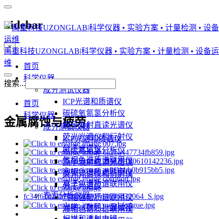
Sidebar
×
禹重科技UZONGLAB|科学仪器 • 实验方案 • 计量检测 • 设备运
维
首页
科学仪器
搜索...
成分测试仪器
ICP光谱和质谱仪
首页
碳硫氧氮氢分析仪
科学仪器
金属腐蚀与疲劳
原子发射直读光谱仪
成分测试仪器
荧光光谱仪和衍射仪
ICP光谱和质谱仪
分子光谱仪
碳硫氧氮氢分析仪
气相色谱质谱联用仪
原子发射直读光谱仪
液相色谱质谱联用仪
荧光光谱仪和衍射仪
离子色谱质谱联用仪
分子光谱仪
表面分析仪器
气相色谱质谱联用仪
光学（数码）显微镜
液相色谱质谱联用仪
扫描和透射电镜