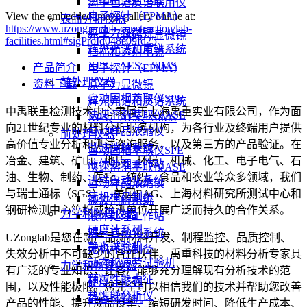
离子色谱质谱联用仪
View the embedded image gallery online at:
电子探针（EPMA）
表面分析仪器
https://www.uzong.cn/lab-construction/lab-
原子力显微镜
光学（数码）显微镜
facilities.html#sigProId048e09fd25
辉光光谱和质谱系统
扫描和透射电镜
XPS、AES、SIMS
产品简介
电子探针（EPMA）
前处理仪器
资料下载
原子力显微镜
自动固相萃取仪SPE
辉光光谱和质谱系统
中禹联重检测技术中心隶属于上海禹重实业有限公司，作为面
快速溶剂萃取仪ASE
XPS、AES、SIMS
向21世纪专业的材料分析服务机构，为各行业及终端用户提供
自动样品浓缩仪
前处理仪器
高价值专业分析和测试咨询服务，以及第三方的产品验证。在
微波消解系统
自动固相萃取仪SPE
冶金、建筑、矿山、地质、环境、机械、化工、电子电气、石
液体处理工作站
快速溶剂萃取仪ASE
油、生物、制药、医疗、纺织、食品和农业等众多领域，我们
进样自动化系统
自动样品浓缩仪
与瑞士通标（SGS）、美国EAG、上海材料研究所测试中心和
无机样品制备
微波消解系统
钢研检测中心等权威检测单位开展广泛而持久的合作关系。
力学和物理仪器
液体处理工作站
硬度计系列
进样自动化系统
UZonglab是您在新产品新材料开发、制程监控、品质控制、
静态试验机
无机样品制备
失效分析中不可缺少的合作伙伴。禹重科技的材料分析专家具
动态和疲劳试验机
力学和物理仪器
有广泛的专业知识，让客户能够充分理解现有分析技术的范
颗粒性能表征
硬度计系列
围，以及性能极限。您完全可以相信我们的技术并帮助您改善
热性能分析仪
静态试验机
产品的性能、提升成品良率、缩短研发时间、降低生产成本、