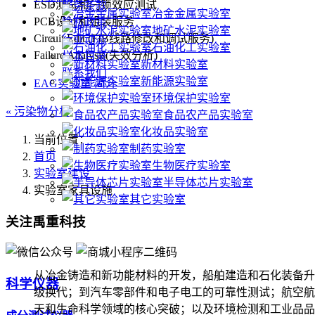
ESD测试和闩锁效应测试
服务条款
冶金金属实验室
PCB设计和组装服务
隐私政策
地矿水泥实验室
Circuit Edit (FIB线路修改和调试服务)
行业动态
石油化工实验室
Failure Analysis(失效分析)
样本目录
新材料实验室
联系我们
新能源实验室
EAG实验室 简介
环境保护实验室
科学仪器 • 实验方案 • 计量检测 • 设备运维
« 污染物分析
食品农产品实验室
化妆品实验室
当前位置：
制药实验室
首页
生物医疗实验室
实验室建设
半导体芯片实验室
实验室家具设施
其它实验室
关注禹重科技
从冶金铸造和新功能材料的开发，船舶建造和石化装备升
科学仪器
级换代；到汽车零部件和电子电工的可靠性测试；航空航
天和生命科学领域的核心突破；以及环境检测和工业品品