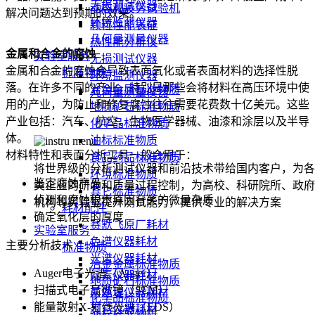
无损测试仪器
动态和疲劳试验机
解决问题达到预期的效果。
环境监测仪器
颗粒性能表征
几何量测量仪器
热性能分析仪
金属和合金的腐蚀
实验室服务
无损测试仪器
金属和合金的腐蚀会导致表面氧化或者表面材料的选择性脱
标准物质
环境监测仪器
落。在许多不同的产业，特别是那些会将材料在高压环境中使
冶金金属标准物质
几何量测量仪器
用的产业，为防止和修复腐蚀往往需要花费数十亿美元。这些
地质矿石标准物质
产业包括：汽车、航空、生物医学器械、油漆和涂层以及半导
化学品标准物质
体。
油标标准物质
材料特性和表面分析工具一般会用于：
食品药品标准物质
将世界级的分析测试仪器和前沿技术带给国内客户，为各
环境标准物质
鉴定腐蚀产品
类企业的研发和质量过程控制，为高校、科研院所、政府
其它标准物质
侦测和腐蚀根本原因有关的微量杂质
机构等实验室提升测试能力，提供专业的解决方案
耗材配件
确定氧化层的厚度
赛默飞原厂耗材
实验室服务
色谱仪器耗材
主要分析技术
标准物质
光谱仪器耗材
冶金金属标准物质
Auger电子光谱（Auger）
元素仪器耗材
地质矿石标准物质
扫描式电子显微镜（SEM）
前处理仪器耗材
化学品标准物质
能量散射X-射线光谱（EDS）
其它仪器耗材
油标标准物质