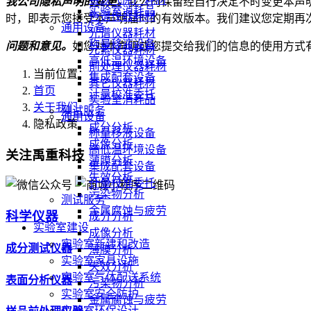
我公司隐私声明的变更。
我公司保留经自行决定不时变更本声
实验室消耗品
色谱仪器耗材
时，即表示您接受本声明届时的有效版本。我们建议您定期再
通用设备
光谱仪器耗材
称量移液设备
问题和意见。
如您对本声明或您提交给我们的信息的使用方式
元素仪器耗材
高低温环境设备
前处理仪器耗材
当前位置：
集成配套设备
其它仪器耗材
首页
计量校准委托
实验室消耗品
关于我们
测试服务
通用设备
隐私政策
成分分析
称量移液设备
成像分析
高低温环境设备
关注禹重科技
薄膜分析
集成配套设备
失效分析
计量校准委托
污染物分析
测试服务
金属腐蚀与疲劳
科学仪器
成分分析
实验室建设
成像分析
实验室新建和改造
成分测试仪器
薄膜分析
实验室家具设施
失效分析
实验室气体配送系统
表面分析仪器
污染物分析
实验室安全防护
金属腐蚀与疲劳
实验室环保设计