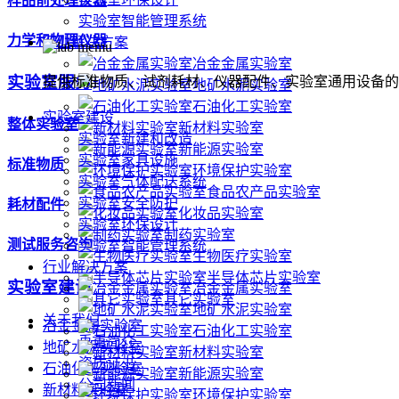
样品前处理仪器
实验室智能管理系统
力学和物理仪器
行业解决方案
冶金金属实验室
实验室服务
提供标准物质、试剂耗材、仪器配件、实验室通用设备的
地矿水泥实验室
石油化工实验室
实验室建设
整体实验室
新材料实验室
实验室新建和改造
新能源实验室
实验室家具设施
标准物质
环境保护实验室
实验室气体配送系统
食品农产品实验室
实验室安全防护
耗材配件
化妆品实验室
实验室环保设计
制药实验室
测试服务咨询
实验室智能管理系统
生物医疗实验室
行业解决方案
半导体芯片实验室
实验室建设
冶金金属实验室
其它实验室
地矿水泥实验室
关于我们
冶金金属实验室
石油化工实验室
禹重简介
地矿水泥实验室
新材料实验室
资质证书
石油化工实验室
新能源实验室
公司新闻
新材料实验室
环境保护实验室