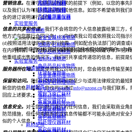
无损测试仪器
营销信息。
在遵守适用法律要求的前提下（例如，以您的事先
无损测试仪器
环境监测仪器
以及我们认为可能对您有用的其他信息。如您不希望收到我们
环境监测仪器
几何量测量仪器
含的退订说明进行操作。
几何量测量仪器
实验室服务
信息的共享和传递。
我们不会将您的个人信息披露给第三方，但
标准物质
他方式向您履行合同义务；(c)向代表我公司或依照我公司指
冶金金属标准物质
(d)按照适用法律的要求进行披露，例如配合执法部门的调查
地质矿石标准物质
将世界级的分析测试仪器和前沿技术带给国内客户，为各
在内的损害。代表我公司行事的服务提供商必须遵守本声明并
化学品标准物质
他重组或出售的情况下，我们可共享或传递您的信息，前提是
油标标准物质
实验室服务
食品药品标准物质
标准物质
服务器所在地。
当您使用我公司站点时，您会将信息传输至美
环境标准物质
冶金金属标准物质
其它标准物质
保留和访问。
我们对数据的保留期至少与适用法律规定的最短
地质矿石标准物质
耗材配件
新您的信息。或者，您也可以通过
info@uzong.cn
与我们联系，
化学品标准物质
赛默飞原厂耗材
回应上述要求。
油标标准物质
色谱仪器耗材
食品药品标准物质
信息安全。
对于您向我们提供的任何信息，我们会采取商业角
光谱仪器耗材
环境标准物质
防范措施，但任何电脑系统或信息传输都不可能永远绝对安全
元素仪器耗材
其它标准物质
似的个人信息。
前处理仪器耗材
耗材配件
其它仪器耗材
赛默飞原厂耗材