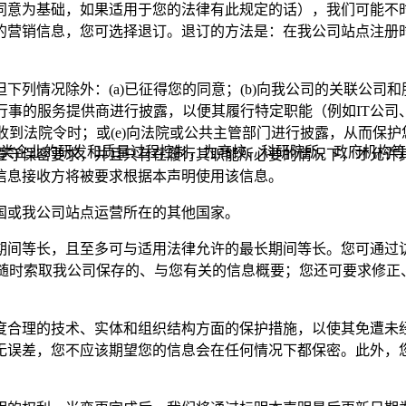
同意为基础，如果适用于您的法律有此规定的话），我们可能不
的营销信息，您可选择退订。退订的方法是：在我公司站点注册
下列情况除外：(a)已征得您的同意；(b)向我公司的关联公
示行事的服务提供商进行披露，以便其履行特定职能（例如IT公
或收到法院令时；或(e)向法院或公共主管部门进行披露，从而保
类企业的研发和质量过程控制，为高校、科研院所、政府机构等
遵守保密要求，并且只有在履行其职能所必要的情况下，才允许
信息接收方将被要求根据本声明使用该信息。
国或我公司站点运营所在的其他国家。
期间等长，且至多可与适用法律允许的最长期间等长。您可通过
随时索取我公司保存的、与您有关的信息概要；您还可要求修正
度合理的技术、实体和组织结构方面的保护措施，以使其免遭未
无误差，您不应该期望您的信息会在任何情况下都保密。此外，