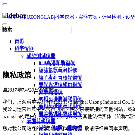
Sidebar
×
搜索...
首页
首页
科学仪器
科学仪器
成分测试仪器
成分测试仪器
ICP光谱和质谱仪
ICP光谱和质谱仪
碳硫氧氮氢分析仪
碳硫氧氮氢分析仪
隐私政策
原子发射直读光谱仪
原子发射直读光谱仪
荧光光谱仪和衍射仪
荧光光谱仪和衍射仪
自2017年7月28日起生效。
分子光谱仪
分子光谱仪
气相色谱质谱联用仪
气相色谱质谱联用仪
我们，上海禹重实业有限公司（Shanghai Uzong Industrial
液相色谱质谱联用仪
液相色谱质谱联用仪
我公司运营且其中包含指向本声明之直接链接的其他网站，或通过
离子色谱质谱联用仪
离子色谱质谱联用仪
uzong.cn的用户）及您所代表的公司或其他法律实体（统称
表面分析仪器
表面分析仪器
光学（数码）显微镜
您对我公司站点的使用将遵守本声明，敬请仔细审阅本声明。
光学（数码）显微镜
扫描和透射电镜