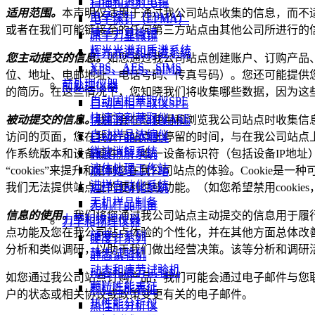
扫描和透射电镜
适用范围。
本声明仅适用于通过我公司站点收集的信息，而不
电子探针（EPMA）
电子探针（EPMA）
或者在我们可能链接至的任何第三方站点由其他公司所进行的
原子力显微镜
原子力显微镜
辉光光谱和质谱系统
辉光光谱和质谱系统
您主动提交的信息。
如您通过我公司站点创建账户、订购产品
XPS、AES、SIMS
XPS、AES、SIMS
位、地址、电邮地址、电话号码、传真号码）。您还可能提供
前处理仪器
前处理仪器
的简历。在这些情况下，您知晓我们将收集哪些数据，因为这
自动固相萃取仪SPE
自动固相萃取仪SPE
快速溶剂萃取仪ASE
被动提交的信息。
我们会在您使用和浏览我公司站点时收集信息
快速溶剂萃取仪ASE
自动样品浓缩仪
访问的页面，您在我公司站点上停留的时间，与在我公司站点
自动样品浓缩仪
微波消解系统
作系统版本和设备硬件）、唯一设备标识符（包括设备IP地
微波消解系统
液体处理工作站
“cookies”来提升和定制您在我公司站点的体验。Cooki
液体处理工作站
进样自动化系统
我们无法提供站点上的便利性或功能。（如您希望禁用cooki
进样自动化系统
无机样品制备
无机样品制备
信息的使用。
我们将您通过我公司站点主动提交的信息用于履
力学和物理仪器
力学和物理仪器
点功能及您在我公司站点体验的个性化，并在其他方面总体改
硬度计系列
硬度计系列
分析和类似调研，以助于我们做出经营决策。该等分析和调研
静态试验机
静态试验机
动态和疲劳试验机
动态和疲劳试验机
如您通过我公司站点订购产品，我们可能会通过电子邮件与您
颗粒性能表征
颗粒性能表征
户的状态或相关协议或政策变更有关的电子邮件。
热性能分析仪
热性能分析仪