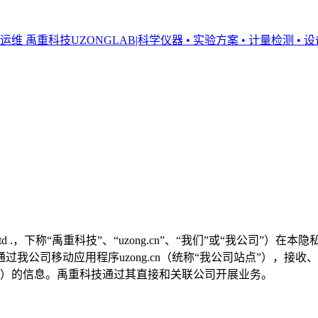
禹重科技UZONGLAB|科学仪器 • 实验方案 • 计量检测 • 
 Co., Ltd .，下称“禹重科技”、“uzong.cn”、“我们”或“我公
我公司移动应用程序uzong.cn（统称“我公司站点”），接
“您”）的信息。禹重科技通过其直接和关联公司开展业务。